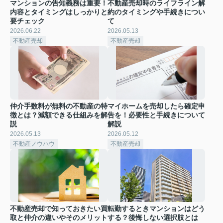
マンションの告知義務は重要！
不動産売却時のライフライン解
内容とタイミングはしっかりと
約のタイミングや手続きについ
要チェック
て
2026.06.22
2026.05.13
不動産売却
不動産売却
仲介手数料が無料の不動産の特
マイホームを売却したら確定申
徴とは？減額できる仕組みを解
告を！必要性と手続きについて
説
解説
2026.05.13
2026.05.12
不動産ノウハウ
不動産売却
不動産売却で知っておきたい買
転勤するときマンションはどう
取と仲介の違いやそのメリット
する？後悔しない選択肢とは