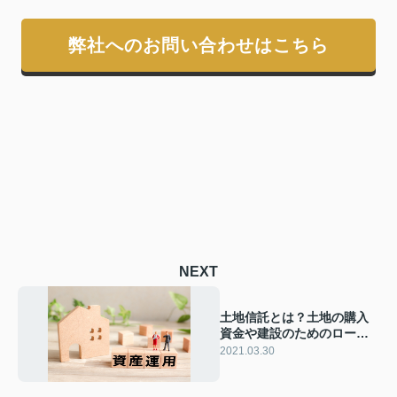
弊社へのお問い合わせはこちら
NEXT
土地信託とは？土地の購入
資金や建設のためのローン
不要で始められる土地活用
2021.03.30