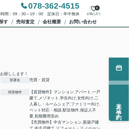
078-362-4515
0
時間：09：30～19：00 定休日：年中無休
お気に入り
探す
売却査定
会社概要
お問い合わせ
お探しします！
売買・賃貸
部署名
【賃貸物件】マンション,アパート,一戸
得意物件
建て,メゾネット,学生向け,女性向け,二
来店予約
人暮し・ルームシェア,ファミリー向け,
ペット対応・相談,駅近物件,保証人不
要,初期費用安め
【売買物件】中古マンション,新築戸建
て,中古戸建て,リフォーム・リノベーシ