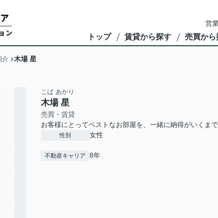
営業
トップ
賃貸から探す
売買から
木場 星
紹介
こば あかり
木場 星
売買・賃貸
お客様にとってベストなお部屋を、一緒に納得がいくまで
女性
性別
8年
不動産キャリア