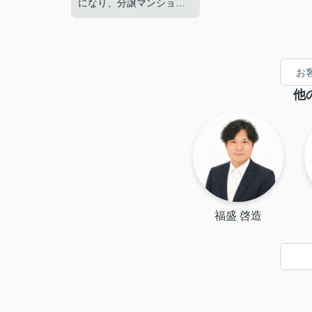
になり、分譲マンション
から賃貸へお引越しをし
ようと問い合わせをしま
した。お話をしていく中
でこちらの物件の方がい
お
いんじゃないですか？と
提案いただいた物件が条
他
件もぴったりで即決。そ
の後、分譲マンションの
売却についてもご相談し
たところ任せてくださ
い！と仰っていただいた
のでお任せいたしまし
た。２か月ほどで売却が
でき感謝しております。
福盛 啓造
元気いっぱいでフットワ
ークも軽くすぐに動いて
くれました。