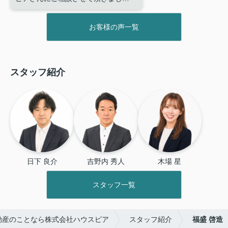
た。ローンに関しても不安がありま
したがたくさんお話しを聞いてくだ
お客様の声一覧
さり、大変気に入った部件を購入す
ることが出来ました。また、元々住
んでいた所有部件の売却についても
ご尽力いただき早期売却できた事、
スタッフ紹介
母も私もとても喜んでいます。
ま
た自分の友人が物件購入を検討して
いますのでご紹介させて頂きます。
本当に有難うございました。
日下 良介
吉野内 秀人
木場 星
スタッフ一覧
動産のことなら株式会社ハウスピア
スタッフ紹介
福盛 啓造