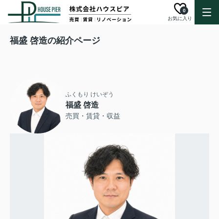
0
お気に入り
福盛 啓造の紹介ページ
ふくもり けいぞう
福盛 啓造
売買・賃貸・収益