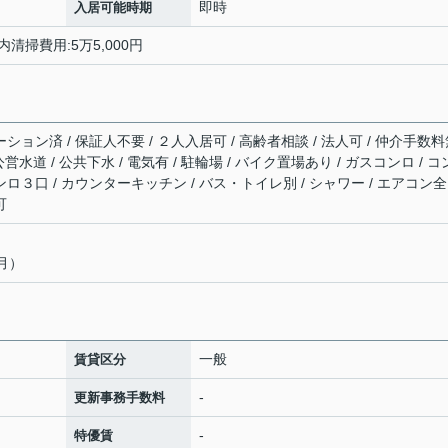
即時
入居可能時期
内清掃費用:5万5,000円
ーション済 / 保証人不要 / ２人入居可 / 高齢者相談 / 法人可 / 仲介手数
公営水道 / 公共下水 / 電気有 / 駐輪場 / バイク置場あり / ガスコンロ / 
ンロ３口 / カウンターキッチン / バス・トイレ別 / シャワー / エアコン全
可
月）
一般
賃貸区分
-
更新事務手数料
-
特優賃