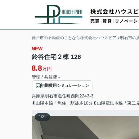
神戸市の不動産のことなら株式会社ハウスピア
明石市の
NEW
鈴谷住宅２棟 126
8.8
万円
管理 / 共益費 -
初期費用シミュレーション
兵庫県
明石市
魚住町西岡
2243-3
山陽本線「魚住」駅徒歩10分
山陽電鉄本線「東二見
1
/
21