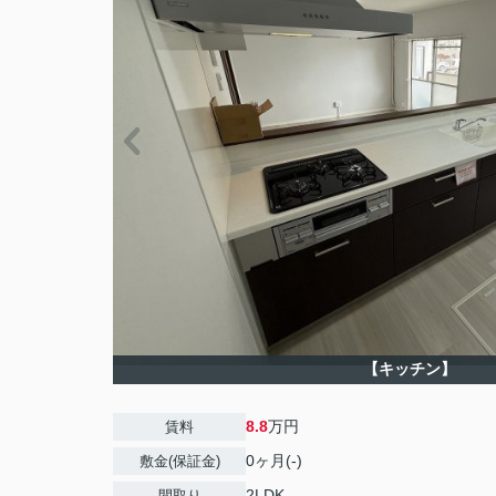
【キッチン】
8.8
万円
賃料
0ヶ月(-)
敷金(保証金)
2LDK
間取り