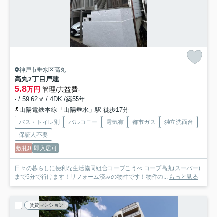
神戸市垂水区高丸
高丸7丁目戸建
5.8
万円
管理/共益費-
- / 59.62㎡ / 4DK /築55年
山陽電鉄本線「山陽垂水」駅 徒歩17分
バス・トイレ別
バルコニー
電気有
都市ガス
独立洗面台
保証人不要
敷礼0
即入居可
日々の暮らしに便利な生活協同組合コープこうべ コープ高丸(スーパー)
まで5分で行けます！リフォーム済みの物件です！物件の...
もっと見る
賃貸マンション