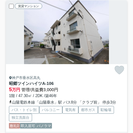
賃貸マンション
神戸市垂水区高丸
昭郷ツインハイツ
A-106
5
万円
管理/共益費3,000円
1階 / 47.30㎡ / 2DK /築46年
山陽電鉄本線「山陽垂水」駅 バス8分 「クラブ前」 停歩3分
バス・トイレ別
バルコニー
電気有
都市ガス
駐輪場
独立洗面台
敷礼0
即入居可
パノラマ