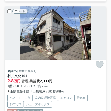
アパート
神戸市垂水区塩屋町
村井文化
101
2.8
万円
管理/共益費2,000円
1階 / 50.00㎡ / 3DK /築60年
山陽電鉄本線「山陽塩屋」駅 徒歩9分
バス・トイレ別
室内洗濯機置場
エアコン
電気有
都市ガス
シューズボックス