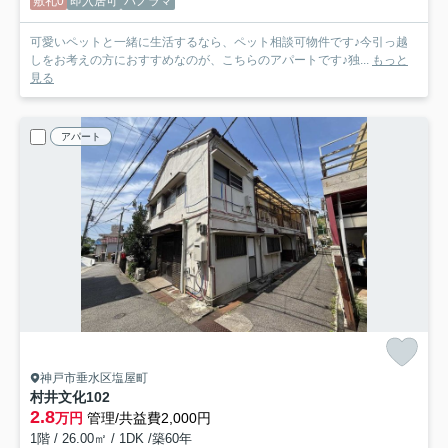
敷礼0
即入居可
パノラマ
可愛いペットと一緒に生活するなら、ペット相談可物件です♪今引っ越
しをお考えの方におすすめなのが、こちらのアパートです♪独...
もっと
見る
アパート
神戸市垂水区塩屋町
村井文化
102
2.8
万円
管理/共益費2,000円
1階 / 26.00㎡ / 1DK /築60年