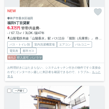
NEW
神戸市垂水区福田
福田5丁目貸家
6.3
万円
管理/共益費-
- / 67.72㎡ / 3LDK /築47年
山陽電鉄本線「山陽垂水」駅 バス11分 「堀割（兵庫県）」 停歩4分
バス・トイレ別
室内洗濯機置場
エアコン
バルコニー
電気有
都市ガス
敷礼0
即入居可
パノラマ
お料理好きにはたまらない、システムキッチン付きの物件です☆直接会
わずにインターホン越しに来訪者を確認できるので、トラブル...
もっと
見る
一戸建て