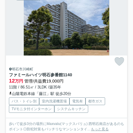
明石市川崎町
ファミールハイツ明石参番館
1140
12
万円
管理/共益費19,000円
11階 / 86.51㎡ / 3LDK /築35年
山陽電鉄本線「藤江」駅 徒歩20分
バス・トイレ別
室内洗濯機置場
電気有
都市ガス
TVモニタ付インターホン
システムキッチン
歩いて徒歩3分の場所にMaxvalu(マックスバリュ) 西明石南店があるのも
ポイント◎防犯対策もバッチリなマンションタイ...
もっと見る