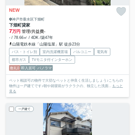
NEW
神戸市垂水区下畑町
下畑町貸家
7
万円
管理/共益費-
- / 78.66㎡ / 4DK /築47年
山陽電鉄本線「山陽塩屋」駅 徒歩23分
バス・トイレ別
室内洗濯機置場
バルコニー
電気有
都市ガス
TVモニタ付インターホン
敷礼0
即入居可
パノラマ
ペット相談可の物件で大切なペットと仲良く生活しましょう♪こちらの
物件は一戸建てです♪朝や就寝前がラクラクの、独立した洗面...
もっと
見る
一戸建て