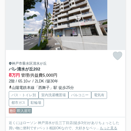
神戸市垂水区清水が丘
パレ清水が丘
202
8
万円
管理/共益費5,000円
2階 / 65.10㎡ / 2LDK /築30年
山陽電鉄本線「西舞子」駅 徒歩25分
バス・トイレ別
室内洗濯機置場
バルコニー
電気有
都市ガス
駐輪場
敷0
即入居可
近くにはローソン 神戸清水が丘三丁目店(徒歩3分)がありちょっとした
買い物に便利です♪ペット相談OKなので、大好きなペッ...
もっと見る