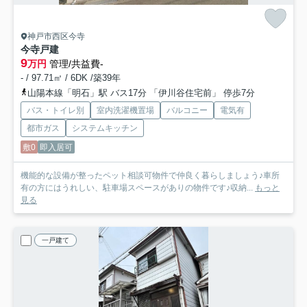
神戸市西区今寺
今寺戸建
9
万円
管理/共益費-
- / 97.71㎡ / 6DK /築39年
山陽本線「明石」駅 バス17分 「伊川谷住宅前」 停歩7分
バス・トイレ別
室内洗濯機置場
バルコニー
電気有
都市ガス
システムキッチン
敷0
即入居可
機能的な設備が整ったペット相談可物件で仲良く暮らしましょう♪車所
有の方にはうれしい、駐車場スペースがありの物件です♪収納...
もっと
見る
一戸建て