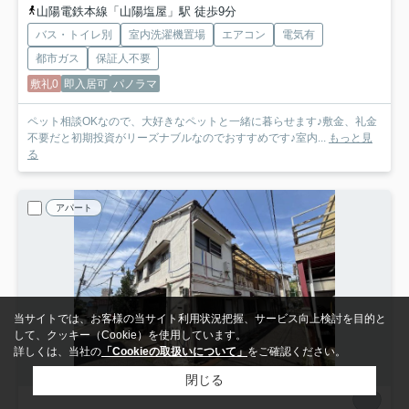
山陽電鉄本線「山陽塩屋」駅 徒歩9分
バス・トイレ別
室内洗濯機置場
エアコン
電気有
都市ガス
保証人不要
敷礼0
即入居可
パノラマ
ペット相談OKなので、大好きなペットと一緒に暮らせます♪敷金、礼金
不要だと初期投資がリーズナブルなのでおすすめです♪室内...
もっと見
る
アパート
当サイトでは、お客様の当サイト利用状況把握、サービス向上検討を目的と
して、クッキー（Cookie）を使用しています。
詳しくは、当社の
「Cookieの取扱いについて」
をご確認ください。
閉じる