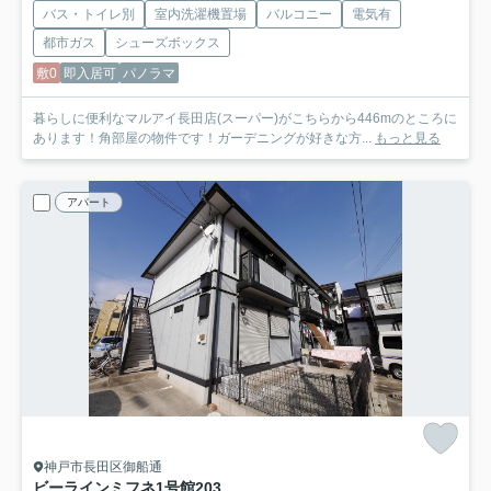
バス・トイレ別
室内洗濯機置場
バルコニー
電気有
都市ガス
シューズボックス
敷0
即入居可
パノラマ
暮らしに便利なマルアイ長田店(スーパー)がこちらから446mのところに
あります！角部屋の物件です！ガーデニングが好きな方...
もっと見る
アパート
神戸市長田区御船通
ビーラインミフネ1号館
203