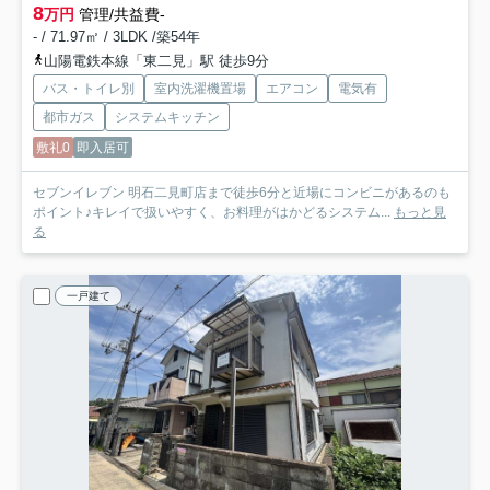
8
万円
管理/共益費-
- / 71.97㎡ / 3LDK /築54年
山陽電鉄本線「東二見」駅 徒歩9分
バス・トイレ別
室内洗濯機置場
エアコン
電気有
都市ガス
システムキッチン
敷礼0
即入居可
セブンイレブン 明石二見町店まで徒歩6分と近場にコンビニがあるのも
ポイント♪キレイで扱いやすく、お料理がはかどるシステム...
もっと見
る
一戸建て