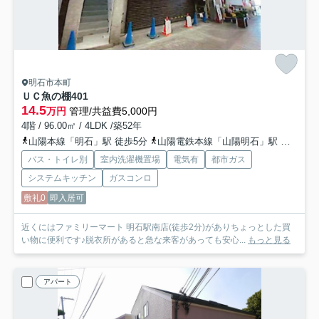
明石市本町
ＵＣ魚の棚
401
14.5
万円
管理/共益費5,000円
4階 / 96.00㎡ / 4LDK /築52年
山陽本線「明石」駅 徒歩5分
山陽電鉄本線「山陽明石」駅 徒歩5分
バス・トイレ別
室内洗濯機置場
電気有
都市ガス
システムキッチン
ガスコンロ
敷礼0
即入居可
近くにはファミリーマート 明石駅南店(徒歩2分)がありちょっとした買
い物に便利です♪脱衣所があると急な来客があっても安心...
もっと見る
アパート