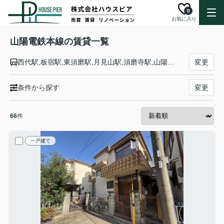
0
お気に入り
山陽電鉄本線の賃貸一覧
西代駅,板宿駅,東須磨駅,月見山駅,須磨寺駅,山陽須磨駅,須磨浦公園駅,山陽塩屋駅,滝の茶屋駅,東垂水駅,山陽垂水駅,霞ヶ丘駅,舞子公園駅,西舞子駅,大蔵谷駅,人丸前駅,明石駅,西新町駅,林崎松江海岸駅,藤江駅,中八木駅,江井ヶ島駅,西江井ヶ島駅,山陽魚住駅,東二見駅,西二見駅,播磨町駅,別府駅,浜の宮駅,尾上の松駅,高砂駅,荒井駅,伊保駅,山陽曽根駅,大塩駅,的形駅,八家駅,白浜の宮駅,妻鹿駅,飾磨駅,亀山駅,手柄駅,姫路駅
変更
条件から探す
変更
66
件
一戸建て