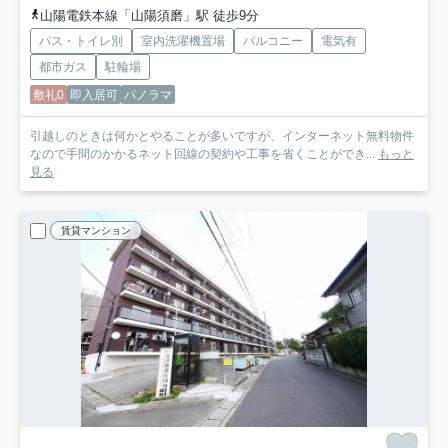
山陽電鉄本線「山陽須磨」駅 徒歩9分
バス・トイレ別
室内洗濯機置場
バルコニー
電気有
都市ガス
駐輪場
敷礼0
即入居可
パノラマ
引越しのときは何かとやることが多いですが、インターネット無料物件
なので手間のかかるネット回線の契約や工事を省くことができ...
もっと
見る
賃貸マンション