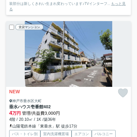
装部分は新しくきれい生まれ変わっています♪TVインターフ...
もっと見
る
賃貸マンション
NEW
神戸市垂水区大町
垂水ハウス壱番館
402
4
万円
管理/共益費3,000円
4階 / 20.10㎡ / 1K /築36年
山陽電鉄本線「東垂水」駅 徒歩17分
バス・トイレ別
室内洗濯機置場
エアコン
バルコニー