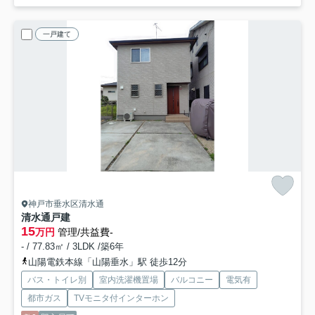
一戸建て
神戸市垂水区清水通
清水通戸建
15
万円
管理/共益費-
- / 77.83㎡ / 3LDK /築6年
山陽電鉄本線「山陽垂水」駅 徒歩12分
バス・トイレ別
室内洗濯機置場
バルコニー
電気有
都市ガス
TVモニタ付インターホン