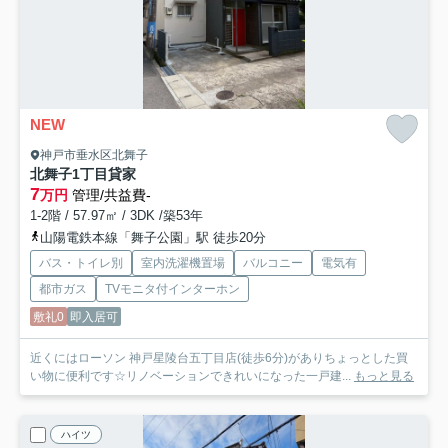
NEW
神戸市垂水区北舞子
北舞子1丁目貸家
7
万円
管理/共益費-
1-2階 / 57.97㎡ / 3DK /築53年
山陽電鉄本線「舞子公園」駅 徒歩20分
バス・トイレ別
室内洗濯機置場
バルコニー
電気有
都市ガス
TVモニタ付インターホン
敷礼0
即入居可
近くにはローソン 神戸星陵台五丁目店(徒歩6分)がありちょっとした買
い物に便利です☆リノベーションできれいになった一戸建...
もっと見る
ハイツ