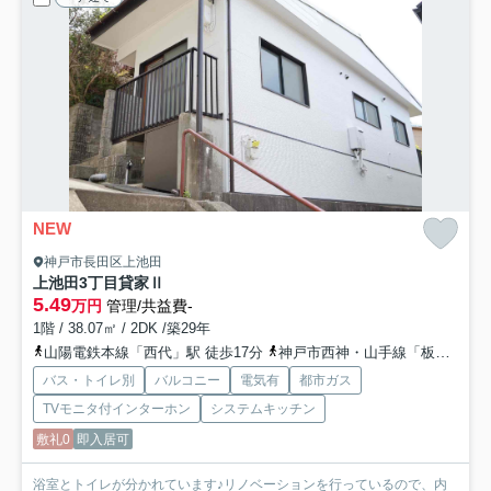
NEW
神戸市長田区上池田
上池田3丁目貸家Ⅱ
5.49
万円
管理/共益費-
1階 / 38.07㎡ / 2DK /築29年
山陽電鉄本線「西代」駅 徒歩17分
神戸市西神・山手線「板宿」駅 徒歩19分
バス・トイレ別
バルコニー
電気有
都市ガス
TVモニタ付インターホン
システムキッチン
敷礼0
即入居可
浴室とトイレが分かれています♪リノベーションを行っているので、内