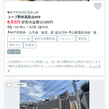
神戸市長田区高取山町
コープ野村高取台
909
8.5
万円
管理/共益費10,000円
9階 / 64.88㎡ / 3LDK /築41年
神戸市西神・山手線「板宿」駅 徒歩20分
山陽電鉄本線「板宿」駅 徒歩20分
バス・トイレ別
室内洗濯機置場
バルコニー
電気有
都市ガス
駐輪場
即入居可
入浴時間がバラバラな家族には、追い焚き機能付のお風呂が役立ちます
♪物件は通風良好な空間です♪こちらの物件は閑静な住宅地に...
もっと見
る
一戸建て