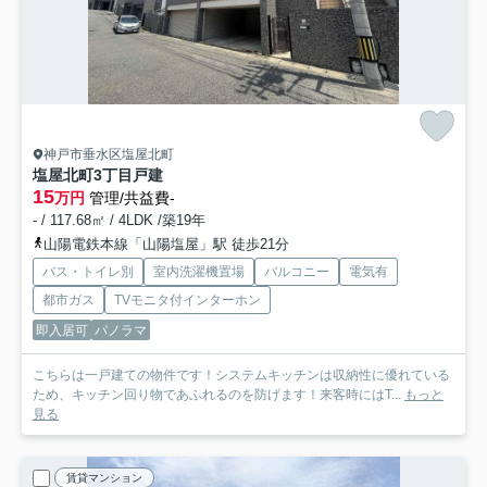
神戸市垂水区塩屋北町
塩屋北町3丁目戸建
15
万円
管理/共益費-
- / 117.68㎡ / 4LDK /築19年
山陽電鉄本線「山陽塩屋」駅 徒歩21分
バス・トイレ別
室内洗濯機置場
バルコニー
電気有
都市ガス
TVモニタ付インターホン
即入居可
パノラマ
こちらは一戸建ての物件です！システムキッチンは収納性に優れている
ため、キッチン回り物であふれるのを防げます！来客時にはT...
もっと
見る
賃貸マンション