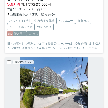
5.9
万円
管理/共益費3,000円
2階 / 40.91㎡ / 2DK /築30年
山陽電鉄本線「西代」駅 徒歩8分
バス・トイレ別
室内洗濯機置場
バルコニー
都市ガス
シューズボックス
独立洗面台
敷0
即入居可
パノラマ
日々の暮らしに便利なマルアイ長田店(スーパー)まで6分で行けます♪2人
入居相談可は新婚さんや友達同士でのご入居を検討され...
もっと見る
賃貸マンション