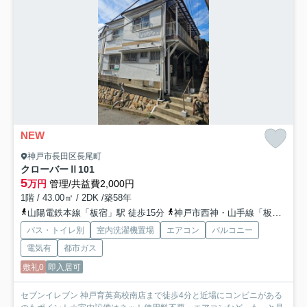
NEW
神戸市長田区長尾町
クローバーⅡ
101
5
万円
管理/共益費2,000円
1階 / 43.00㎡ / 2DK /築58年
山陽電鉄本線「板宿」駅 徒歩15分
神戸市西神・山手線「板宿」駅 徒歩15分
バス・トイレ別
室内洗濯機置場
エアコン
バルコニー
電気有
都市ガス
敷礼0
即入居可
セブンイレブン 神戸育英高校南店まで徒歩4分と近場にコンビニがある