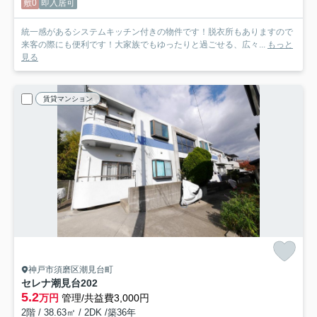
敷0
即入居可
統一感があるシステムキッチン付きの物件です！脱衣所もありますので
来客の際にも便利です！大家族でもゆったりと過ごせる、広々...
もっと
見る
賃貸マンション
神戸市須磨区潮見台町
セレナ潮見台
202
5.2
万円
管理/共益費3,000円
2階 / 38.63㎡ / 2DK /築36年