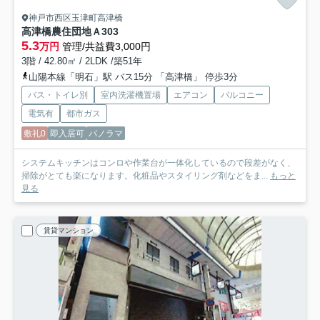
神戸市西区玉津町高津橋
高津橋農住団地
Ａ303
5.3
万円
管理/共益費3,000円
3階 / 42.80㎡ / 2LDK /築51年
山陽本線「明石」駅 バス15分 「高津橋」 停歩3分
バス・トイレ別
室内洗濯機置場
エアコン
バルコニー
電気有
都市ガス
敷礼0
即入居可
パノラマ
システムキッチンはコンロや作業台が一体化しているので段差がなく、
掃除がとても楽になります。化粧品やスタイリング剤などをま...
もっと
見る
賃貸マンション