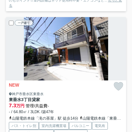
のもポイント☆室内設備はネット使用料不要・エアコンなど...
もっと見
る
一戸建て
NEW
神戸市垂水区東垂水
東垂水3丁目貸家
7.3
万円
管理/共益費-
- / 64.80㎡ / 3LDK /築47年
山陽電鉄本線「滝の茶屋」駅 徒歩14分
山陽電鉄本線「東垂水」駅 徒歩16分
バス・トイレ別
室内洗濯機置場
バルコニー
電気有