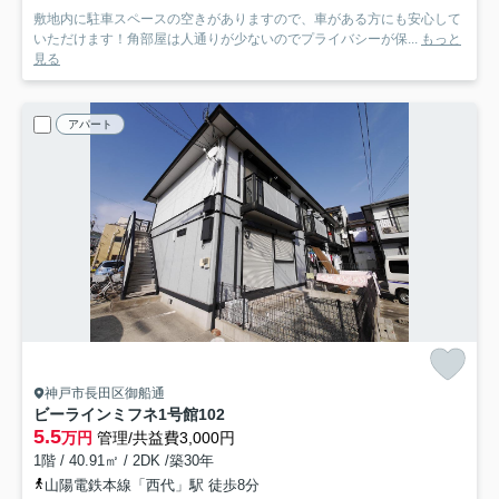
敷地内に駐車スペースの空きがありますので、車がある方にも安心して
いただけます！角部屋は人通りが少ないのでプライバシーが保...
もっと
見る
アパート
神戸市長田区御船通
ビーラインミフネ1号館
102
5.5
万円
管理/共益費3,000円
1階 / 40.91㎡ / 2DK /築30年
山陽電鉄本線「西代」駅 徒歩8分