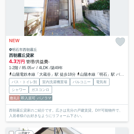
NEW
明石市西朝霧丘
西朝霧丘貸家
4.3
万円
管理/共益費-
1-2階 / 85.05㎡ / 4LDK /築49年
山陽電鉄本線「大蔵谷」駅 徒歩18分
山陽本線「明石」駅 バス7分 「明石高校前」 停歩4分
バス・トイレ別
室内洗濯機置場
バルコニー
電気有
シャワー
ガスコンロ
敷礼0
即入居可
パノラマ
西朝霧丘貸家のご紹介です。広さは充分の戸建賃貸。DIY可能物件で、
入居者様のお好きなようにリフォーム下さい。
一戸建て