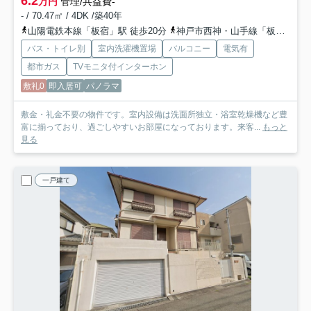
6.2
万円
管理/共益費-
- / 70.47㎡ / 4DK /築40年
山陽電鉄本線「板宿」駅 徒歩20分
神戸市西神・山手線「板宿」駅 徒歩20分
バス・トイレ別
室内洗濯機置場
バルコニー
電気有
都市ガス
TVモニタ付インターホン
敷礼0
即入居可
パノラマ
敷金・礼金不要の物件です。室内設備は洗面所独立・浴室乾燥機など豊
富に揃っており、過ごしやすいお部屋になっております。来客...
もっと
見る
一戸建て