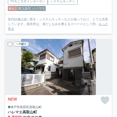
TVモニタ付インターホン
システムキッチン
敷礼0
即入居可
パノラマ
室内設備は追い焚き・システムキッチンなどが揃っており、とても充実
しています。脱衣所は、身だしなみを整えるスペースとして利...
もっと
見る
一戸建て
NEW
神戸市長田区高取山町
ハレマエ高取山町