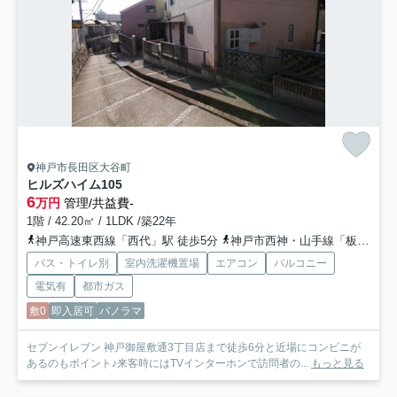
神戸市長田区大谷町
ヒルズハイム
105
6
万円
管理/共益費-
1階 / 42.20㎡ / 1LDK /築22年
神戸高速東西線「西代」駅 徒歩5分
神戸市西神・山手線「板宿」駅 徒歩10分
バス・トイレ別
室内洗濯機置場
エアコン
バルコニー
電気有
都市ガス
敷0
即入居可
パノラマ
セブンイレブン 神戸御屋敷通3丁目店まで徒歩6分と近場にコンビニが
あるのもポイント♪来客時にはTVインターホンで訪問者の...
もっと見る