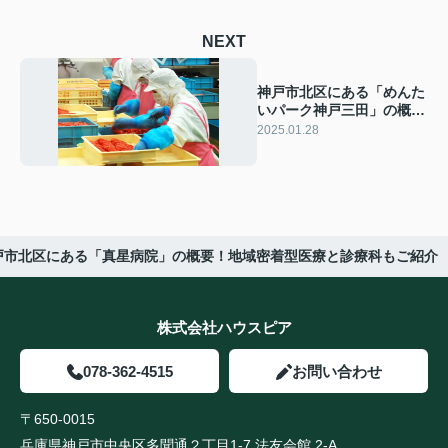
NEXT
神戸市北区にある「めんた
いパーク神戸三田」の概
要！楽しみ方もご紹介
2025.01.28
戸市北区にある「真星病院」の概要！地域密着型医療と診療科もご紹介
株式会社ハウスピア
078-362-4515
お問い合わせ
〒650-0015
兵庫県神戸市中央区多聞通２丁目1-7 法友会館 2-A