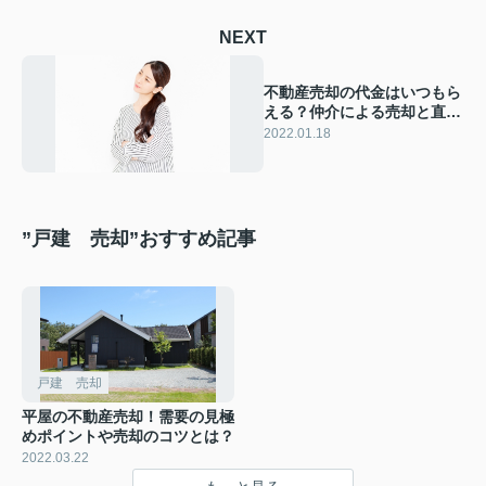
NEXT
不動産売却の代金はいつもら
える？仲介による売却と直接
買取利用のケースでの違い
2022.01.18
”戸建 売却”おすすめ記事
戸建 売却
平屋の不動産売却！需要の見極
めポイントや売却のコツとは？
2022.03.22