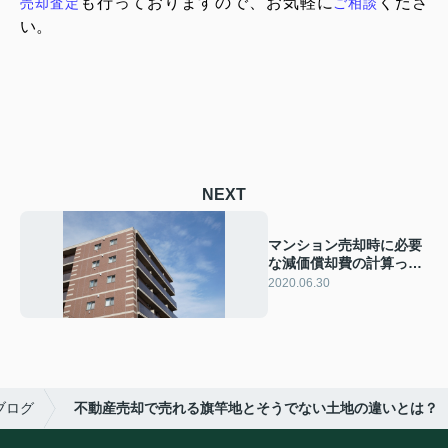
も行っておりますので、
お気軽に
くださ
売却査定
ご相談
い
。
NEXT
マンション売却時に必要
な減価償却費の計算っ
て？
2020.06.30
ブログ
不動産売却で売れる旗竿地とそうでない土地の違いとは？