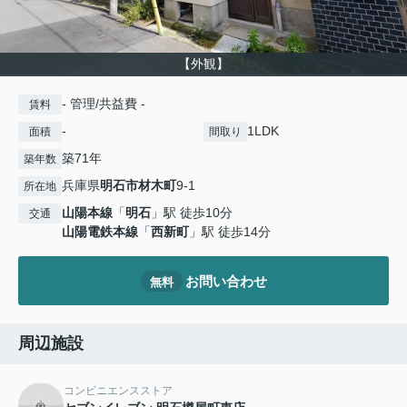
【外観】
- 管理/共益費 -
賃料
-
1LDK
面積
間取り
築71年
築年数
兵庫県
明石市
材木町
9-1
所在地
山陽本線
「
明石
」駅 徒歩10分
交通
山陽電鉄本線
「
西新町
」駅 徒歩14分
お問い合わせ
無料
周辺施設
コンビニエンスストア