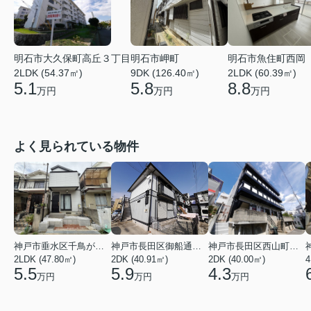
明石市大久保町高丘３丁目
明石市岬町
明石市魚住町西岡
2LDK (54.37㎡)
9DK (126.40㎡)
2LDK (60.39㎡)
5.1
5.8
8.8
万円
万円
万円
よく見られている物件
神戸市垂水区千鳥が丘３丁目
神戸市長田区御船通３丁目
神戸市長田区西山町４丁目
2LDK (47.80㎡)
2DK (40.91㎡)
2DK (40.00㎡)
4
5.5
5.9
4.3
万円
万円
万円