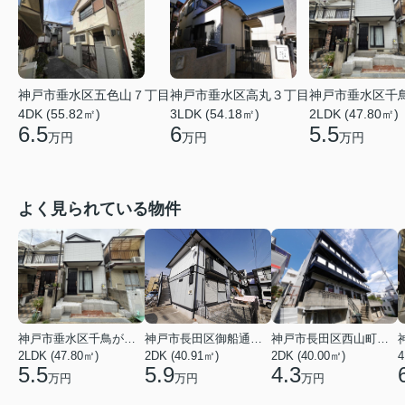
神戸市垂水区五色山７丁目
神戸市垂水区高丸３丁目
神戸市垂水区千
4DK (55.82㎡)
3LDK (54.18㎡)
2LDK (47.80㎡)
6.5
6
5.5
万円
万円
万円
よく見られている物件
神戸市垂水区千鳥が丘３丁目
神戸市長田区御船通３丁目
神戸市長田区西山町４丁目
2LDK (47.80㎡)
2DK (40.91㎡)
2DK (40.00㎡)
4
5.5
5.9
4.3
万円
万円
万円