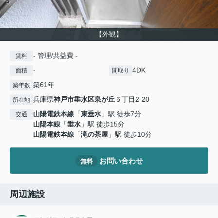
【外観】
- 管理/共益費 -
賃料
-
4DK
面積
間取り
築61年
築年数
兵庫県
神戸市垂水区
泉が丘
５丁目2-20
所在地
山陽電鉄本線
「
東垂水
」駅 徒歩7分
交通
山陽本線
「
垂水
」駅 徒歩15分
山陽電鉄本線
「
滝の茶屋
」駅 徒歩10分
お問い合わせ
無料
周辺施設