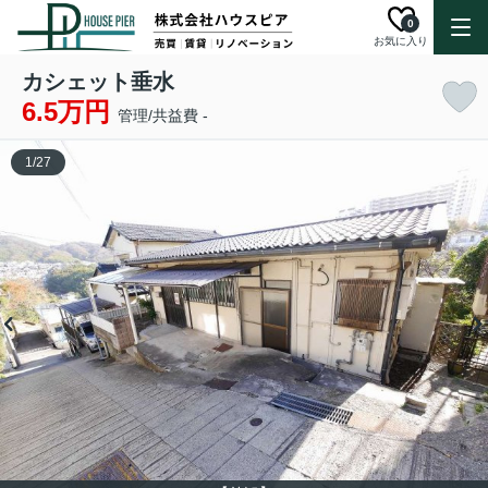
0
お気に入り
カシェット垂水
6.5万円
管理/共益費 -
1
/
27