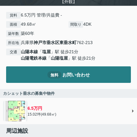
【外観】
6.5万円 管理/共益費 -
賃料
49.68㎡
4DK
面積
間取り
築60年
築年数
兵庫県
神戸市垂水区
東垂水町
762-213
所在地
山陽本線
「
塩屋
」駅 徒歩21分
交通
山陽電鉄本線
「
山陽塩屋
」駅 徒歩21分
お問い合わせ
無料
カシェット垂水の募集中物件
6.5万円
15.02坪(49.68㎡)
周辺施設