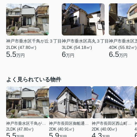
神戸市垂水区千鳥が丘３丁目
神戸市垂水区高丸３丁目
神戸市垂水区
2LDK (47.80㎡)
3LDK (54.18㎡)
4DK (55.82㎡)
5.5
6
6.5
万円
万円
万円
よく見られている物件
神戸市垂水区千鳥が丘３丁目
神戸市長田区御船通３丁目
神戸市長田区西山町４丁目
2LDK (47.80㎡)
2DK (40.91㎡)
2DK (40.00㎡)
4
5.5
5.9
4.3
万円
万円
万円