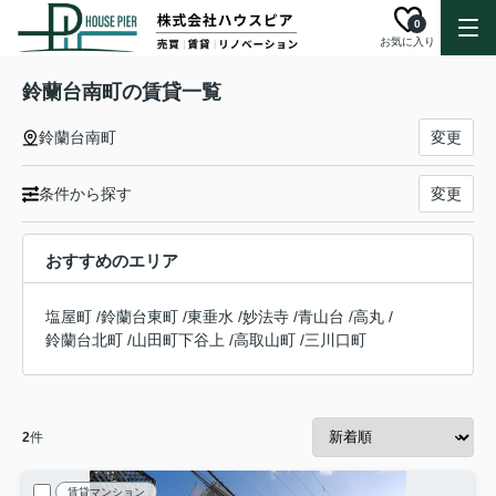
0
お気に入り
鈴蘭台南町の賃貸一覧
鈴蘭台南町
変更
条件から探す
変更
おすすめのエリア
塩屋町
/
鈴蘭台東町
/
東垂水
/
妙法寺
/
青山台
/
高丸
/
鈴蘭台北町
/
山田町下谷上
/
高取山町
/
三川口町
2
件
賃貸マンション