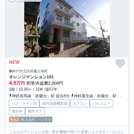
NEW
神戸市北区鈴蘭台南町
オレンジマンション
101
4.5
万円
管理/共益費2,000円
1階 / 32.00㎡ / 1DK /築57年
神鉄有馬線「鈴蘭台」駅 徒歩8分
神鉄粟生線「鈴蘭台」駅 徒歩8分
バス・トイレ別
室内洗濯機置場
エアコン
バルコニー
電気有
都市ガス
敷礼0
即入居可
パノラマ
こちらのマンションは追い焚き機能の付いた浴室になります！バルコニ