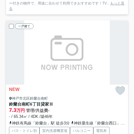
ー付きの物件で、用途に合わせて利用できおすすめです！TV...
もっと見
る
一戸建て
NEW
神戸市北区鈴蘭台南町
鈴蘭台南町6丁目貸家Ⅲ
7.3
万円
管理/共益費-
- / 65.34㎡ / 4DK /築46年
神鉄有馬線「鈴蘭台」駅 徒歩3分
神鉄粟生線「鈴蘭台西口」駅 徒歩8分
バス・トイレ別
室内洗濯機置場
バルコニー
電気有