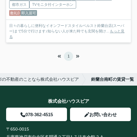
都市ガス
TVモニタ付インターホン
敷礼0
即入居可
日々の暮らしに便利なイオンフードスタイルベルスト鈴蘭台店(スーパ
ー)まで5分で行けます♪知らない人が来た時でも玄関を開け...
もっと見
る
1
市の不動産のことなら株式会社ハウスピア
鈴蘭台南町の賃貸一覧
株式会社ハウスピア
078-362-4515
お問い合わせ
〒650-0015