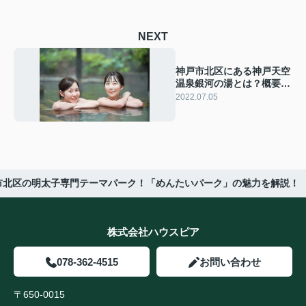
NEXT
神戸市北区にある神戸天空
温泉銀河の湯とは？概要と
楽しみ方をご紹介！
2022.07.05
市北区の明太子専門テーマパーク！「めんたいパーク」の魅力を解説！
株式会社ハウスピア
078-362-4515
お問い合わせ
〒650-0015