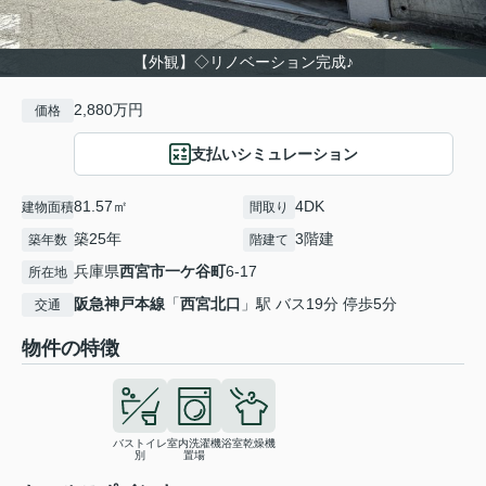
【外観】◇リノベーション完成♪
2,880万円
価格
支払いシミュレーション
81.57㎡
4DK
建物面積
間取り
築25年
3階建
築年数
階建て
兵庫県
西宮市
一ケ谷町
6-17
所在地
阪急神戸本線
「
西宮北口
」駅 バス19分 停歩5分
交通
物件の特徴
バストイレ
室内洗濯機
浴室乾燥機
別
置場