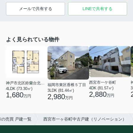
メールで共有する
LINEで共有する
よく見られている物件
西宮市一ケ谷町
神戸市北区鈴蘭台北町６丁目
福岡市東区香椎５丁目
4DK (81.57㎡)
3
4LDK (73.30㎡)
3LDK (81.44㎡)
2,880
1,680
2,980
万円
万円
万円
市の売買 戸建一覧
西宮市一ヶ谷町中古戸建（リノベーション）