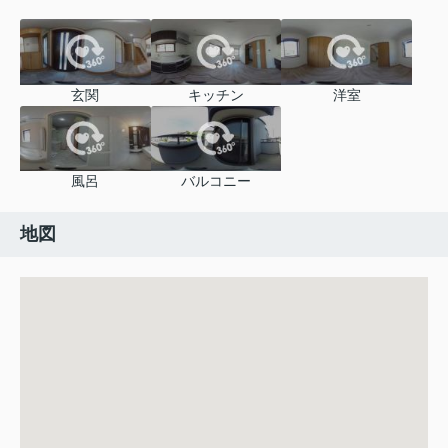
玄関
キッチン
洋室
風呂
バルコニー
地図