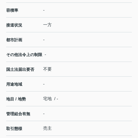
-
容積率
一方
接道状況
-
都市計画
-
その他法令上の制限
不要
国土法届出要否
-
用途地域
宅地 / -
地目 / 地勢
-
管理組合有無
売主
取引態様