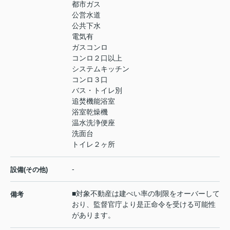
都市ガス
公営水道
公共下水
電気有
ガスコンロ
コンロ２口以上
システムキッチン
コンロ３口
バス・トイレ別
追焚機能浴室
浴室乾燥機
温水洗浄便座
洗面台
トイレ２ヶ所
-
設備(その他)
■対象不動産は建ぺい率の制限をオーバーして
備考
おり、監督官庁より是正命令を受ける可能性
があります。