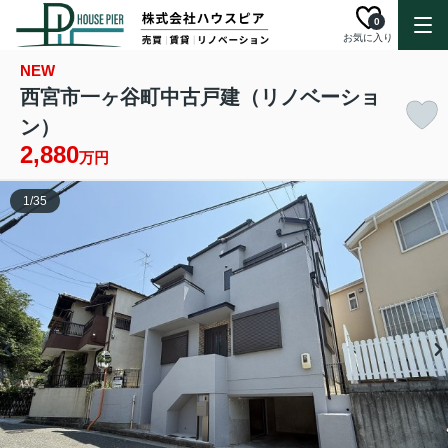
0
お気に入り
NEW
西宮市一ヶ谷町中古戸建（リノベーショ
ン）
2,880
万円
1
/
35