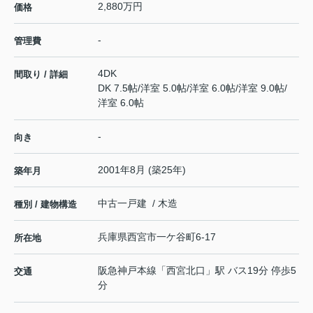
2,880万円
価格
-
管理費
4DK
間取り / 詳細
DK 7.5帖
/
洋室 5.0帖
/
洋室 6.0帖
/
洋室 9.0帖
/
洋室 6.0帖
-
向き
2001年8月 (築25年)
築年月
中古一戸建 / 木造
種別 / 建物構造
兵庫県
西宮市
一ケ谷町
6-17
所在地
阪急神戸本線
「
西宮北口
」駅 バス19分 停歩5
交通
分