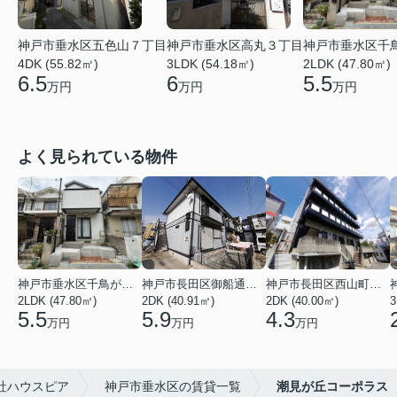
神戸市垂水区五色山７丁目
神戸市垂水区高丸３丁目
神戸市垂水区千
4DK (55.82㎡)
3LDK (54.18㎡)
2LDK (47.80㎡)
6.5
6
5.5
万円
万円
万円
よく見られている物件
神戸市垂水区千鳥が丘３丁目
神戸市長田区御船通３丁目
神戸市長田区西山町４丁目
2LDK (47.80㎡)
2DK (40.91㎡)
2DK (40.00㎡)
3
5.5
5.9
4.3
万円
万円
万円
社ハウスピア
神戸市垂水区の賃貸一覧
潮見が丘コーポラス