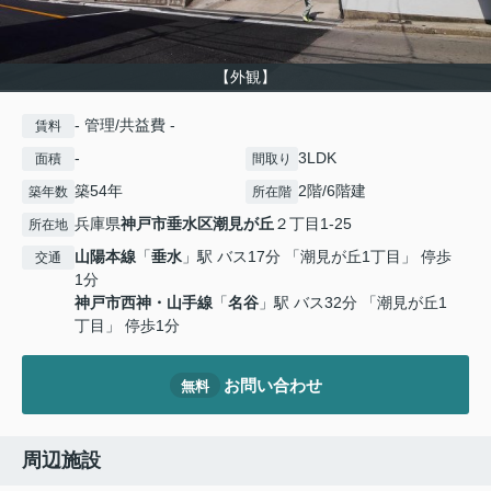
【外観】
- 管理/共益費 -
賃料
-
3LDK
面積
間取り
築54年
2階/6階建
築年数
所在階
兵庫県
神戸市垂水区
潮見が丘
２丁目1-25
所在地
山陽本線
「
垂水
」駅 バス17分 「潮見が丘1丁目」 停歩
交通
1分
神戸市西神・山手線
「
名谷
」駅 バス32分 「潮見が丘1
丁目」 停歩1分
お問い合わせ
無料
周辺施設