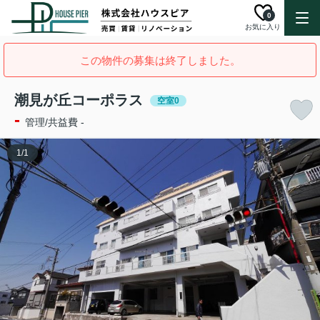
0
お気に入り
この物件の募集は終了しました。
潮見が丘コーポラス
空室0
-
管理/共益費 -
1
/
1