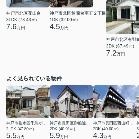
神戸市北区花山台
神戸市北区鈴蘭台南町２丁目
3LDK (73.43㎡)
1DK (32.00㎡)
7.6
4.5
万円
万円
神戸市北区有野
3DK (67.49㎡)
7.2
万円
よく見られている物件
神戸市垂水区千鳥が丘３丁目
神戸市長田区御船通３丁目
神戸市長田区西山町４丁目
2LDK (47.80㎡)
2DK (40.91㎡)
2DK (40.00㎡)
3
5.5
5.9
4.3
万円
万円
万円