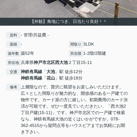
【外観】角地につき、日当たり良好＾＾
- 管理/共益費 -
賃料
-
3LDK
面積
間取り
築52年
1-2階/2階建
築年数
所在階
兵庫県
神戸市北区
西大池
２丁目15-11
所在地
神鉄有馬線
「
大池
」駅 徒歩12分
交通
神鉄有馬線
「
花山
」駅 徒歩18分
上層階なので、贅沢に眺望をお楽しみいただけます。
備考
広々とした間取りが魅力的な、開放感のある一戸建ての
物件です。カード派の方に嬉しい。初期費用のカード決
済が可能です。ぜひ一度見ていただきたい、「西大池2
丁目戸建(15-11)」です。神戸市北区での一戸建て検索
なら、神鉄有馬線大池の近くはいかがですか。078-
362-4515から疑問点等をハウスピアまでお気軽にお聞
き下さい。