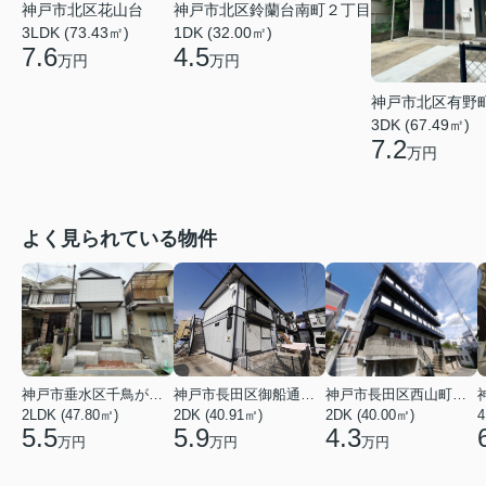
神戸市北区花山台
神戸市北区鈴蘭台南町２丁目
3LDK (73.43㎡)
1DK (32.00㎡)
7.6
4.5
万円
万円
神戸市北区有野
3DK (67.49㎡)
7.2
万円
よく見られている物件
神戸市垂水区千鳥が丘３丁目
神戸市長田区御船通３丁目
神戸市長田区西山町４丁目
2LDK (47.80㎡)
2DK (40.91㎡)
2DK (40.00㎡)
4
5.5
5.9
4.3
万円
万円
万円