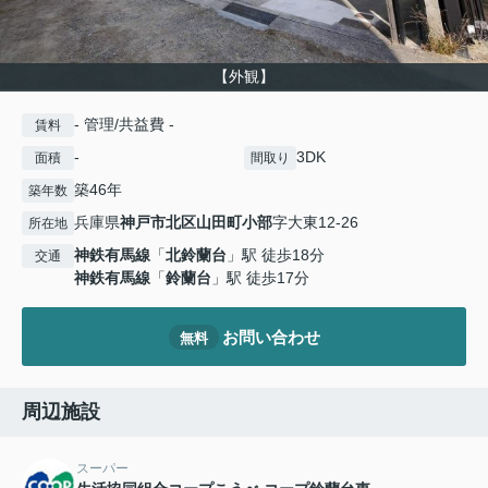
【外観】
- 管理/共益費 -
賃料
-
3DK
面積
間取り
築46年
築年数
兵庫県
神戸市北区
山田町小部
字大東12-26
所在地
神鉄有馬線
「
北鈴蘭台
」駅 徒歩18分
交通
神鉄有馬線
「
鈴蘭台
」駅 徒歩17分
お問い合わせ
無料
周辺施設
スーパー