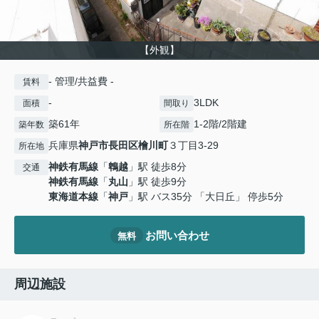
【外観】
- 管理/共益費 -
賃料
-
3LDK
面積
間取り
築61年
1-2階/2階建
築年数
所在階
兵庫県
神戸市長田区
檜川町
３丁目3-29
所在地
神鉄有馬線
「
鵯越
」駅 徒歩8分
交通
神鉄有馬線
「
丸山
」駅 徒歩9分
東海道本線
「
神戸
」駅 バス35分 「大日丘」 停歩5分
お問い合わせ
無料
周辺施設