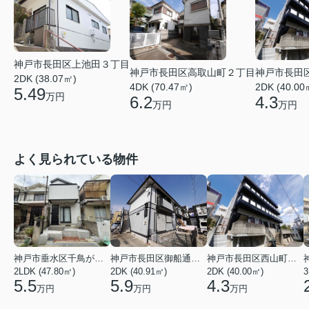
神戸市長田区上池田３丁目
神戸市長田区高取山町２丁目
神戸市長田
2DK (38.07㎡)
4DK (70.47㎡)
2DK (40.00
5.49
万円
6.2
4.3
万円
万円
よく見られている物件
神戸市垂水区千鳥が丘３丁目
神戸市長田区御船通３丁目
神戸市長田区西山町４丁目
2LDK (47.80㎡)
2DK (40.91㎡)
2DK (40.00㎡)
3
5.5
5.9
4.3
万円
万円
万円