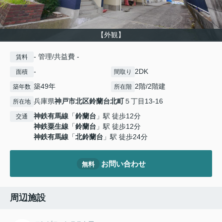
【外観】
- 管理/共益費 -
賃料
-
2DK
面積
間取り
築49年
2階/2階建
築年数
所在階
兵庫県
神戸市北区
鈴蘭台北町
５丁目13-16
所在地
神鉄有馬線
「
鈴蘭台
」駅 徒歩12分
交通
神鉄粟生線
「
鈴蘭台
」駅 徒歩12分
神鉄有馬線
「
北鈴蘭台
」駅 徒歩24分
お問い合わせ
無料
周辺施設