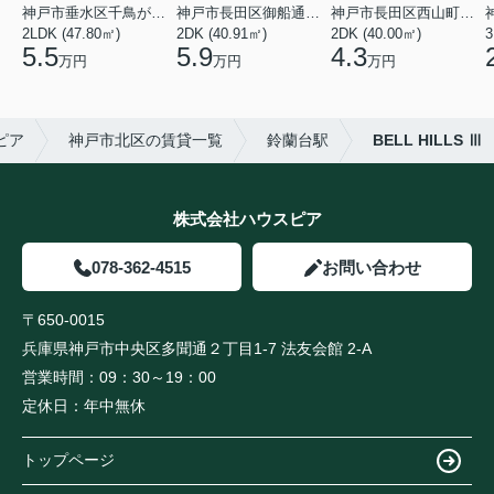
神戸市垂水区千鳥が丘３丁目
神戸市長田区御船通３丁目
神戸市長田区西山町４丁目
2LDK (47.80㎡)
2DK (40.91㎡)
2DK (40.00㎡)
3
5.5
5.9
4.3
万円
万円
万円
ピア
神戸市北区の賃貸一覧
鈴蘭台駅
BELL HILLS Ⅲ
株式会社ハウスピア
078-362-4515
お問い合わせ
〒650-0015
兵庫県神戸市中央区多聞通２丁目1-7 法友会館 2-A
営業時間：
09：30～19：00
定休日：
年中無休
トップページ