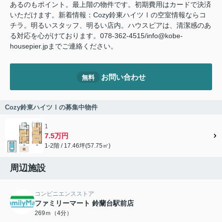
あるのもポイント。最上階の物件です。初期費用はカードで決済
いただけます。新着情報：Cozy鈴東ハイツⅠの空室情報ならコ
チラ。明るいスタッフ、明るい店内。ハウスピアは、清潔感のあ
る対応を心がけております。078-362-4515/info@kobe-
housepier.jpまでご連絡ください。
お問い合わせ
無料
Cozy鈴東ハイツⅠの募集中物件
1
7.5万円
1-2階 / 17.46坪(57.75㎡)
周辺施設
コンビニエンスストア
ファミリーマート 鈴蘭台駅前店
269ｍ（4分）