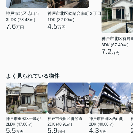
神戸市北区花山台
神戸市北区鈴蘭台南町２丁目
3LDK (73.43㎡)
1DK (32.00㎡)
7.6
4.5
万円
万円
神戸市北区有野
3DK (67.49㎡)
7.2
万円
よく見られている物件
神戸市垂水区千鳥が丘３丁目
神戸市長田区御船通３丁目
神戸市長田区西山町４丁目
2LDK (47.80㎡)
2DK (40.91㎡)
2DK (40.00㎡)
3
5.5
5.9
4.3
万円
万円
万円