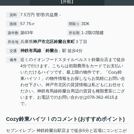
【外観】
7.5万円 管理/共益費 -
賃料
57.75㎡
3DK
面積
間取り
築63年
1-2階/2階建
築年数
所在階
兵庫県
神戸市北区
鈴蘭台東町
３丁目
所在地
神鉄有馬線
「
鈴蘭台
」駅 徒歩4分
交通
近くのイオンフードスタイルベルスト鈴蘭台店まで徒歩
備考
4分で行けます。こちらは初期費用をカードでお支払い
いただけるハイツです。最上階の物件です。「Cozy鈴
東ハイツⅠ」の物件情報をお探しならお気軽にお問い合
わせ下さい。神戸市北区の賃貸情報は私どもにお任せく
ださい。神鉄有馬線鈴蘭台周辺の賃貸も種類豊富にござ
います。お電話でのお問い合わせは078-362-4515ま
で。
Cozy鈴東ハイツⅠのコメント(おすすめポイント)
セブンイレブン 神鉄鈴蘭台駅店まで徒歩5分と近場にコンビニが