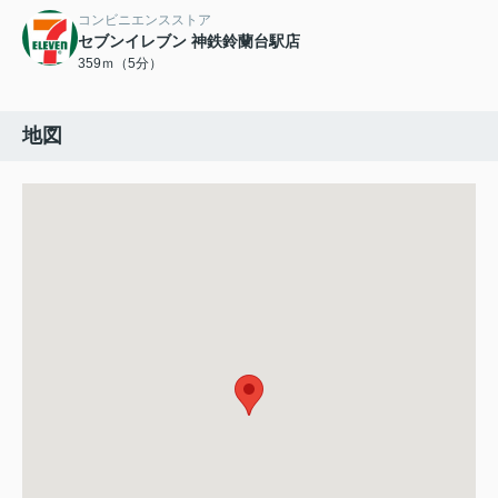
コンビニエンスストア
セブンイレブン 神鉄鈴蘭台駅店
359ｍ（5分）
地図