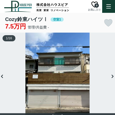
0
お気に入り
Cozy鈴東ハイツⅠ
空室1
7.5万円
管理/共益費 -
1
/
16