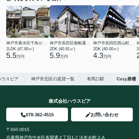
神戸市垂水区千鳥が丘３丁目
神戸市長田区御船通３丁目
神戸市長田区西山町４丁目
2LDK (47.80㎡)
2DK (40.91㎡)
2DK (40.00㎡)
3
5.5
5.9
4.3
万円
万円
万円
ハウスピア
神戸市北区の賃貸一覧
有馬口駅
Cozy唐櫃
株式会社ハウスピア
078-362-4515
お問い合わせ
〒650-0015
兵庫県神戸市中央区多聞通２丁目1-7 法友会館 2-A