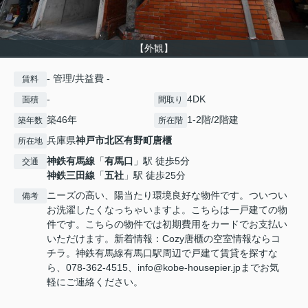
【外観】
- 管理/共益費 -
賃料
-
4DK
面積
間取り
築46年
1-2階/2階建
築年数
所在階
兵庫県
神戸市北区
有野町唐櫃
所在地
神鉄有馬線
「
有馬口
」駅 徒歩5分
交通
神鉄三田線
「
五社
」駅 徒歩25分
ニーズの高い、陽当たり環境良好な物件です。ついつい
備考
お洗濯したくなっちゃいますよ。こちらは一戸建ての物
件です。こちらの物件では初期費用をカードでお支払い
いただけます。新着情報：Cozy唐櫃の空室情報ならコ
チラ。神鉄有馬線有馬口駅周辺で戸建て賃貸を探すな
ら、078-362-4515、info@kobe-housepier.jpまでお気
軽にご連絡ください。