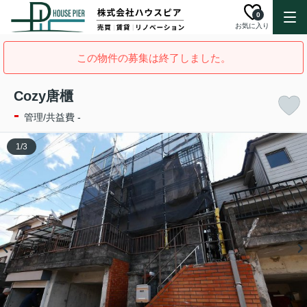
0
お気に入り
この物件の募集は終了しました。
Cozy唐櫃
-
管理/共益費 -
1
/
3