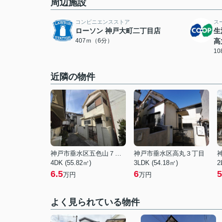
周辺施設
コンビニエンスストア
ス
ローソン 神戸大町二丁目店
生
407ｍ（6分）
高
1
近隣の物件
神戸市垂水区五色山７丁目
神戸市垂水区高丸３丁目
4DK (55.82㎡)
3LDK (54.18㎡)
2
6.5
6
5
万円
万円
よく見られている物件