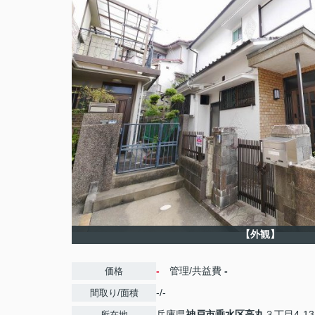
【外観】
-
管理/共益費
-
価格
-/-
間取り/面積
兵庫県
神戸市垂水区
高丸
３丁目4-13
所在地