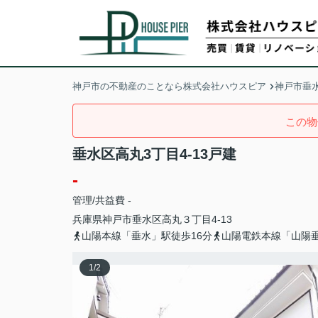
神戸市の不動産のことなら株式会社ハウスピア
神戸市垂
この物
垂水区高丸3丁目4-13戸建
-
管理/共益費 -
兵庫県
神戸市垂水区
高丸
３丁目4-13
山陽本線「垂水」駅徒歩16分
山陽電鉄本線「山陽垂
1
/
2