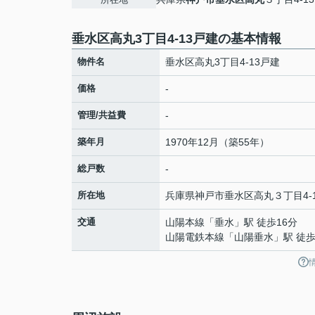
垂水区高丸3丁目4-13戸建の基本情報
物件名
垂水区高丸3丁目4-13戸建
価格
-
管理/共益費
-
築年月
1970年12月（築55年）
総戸数
-
所在地
兵庫県
神戸市垂水区
高丸
３丁目4-
交通
山陽本線
「
垂水
」駅 徒歩16分
山陽電鉄本線
「
山陽垂水
」駅 徒歩