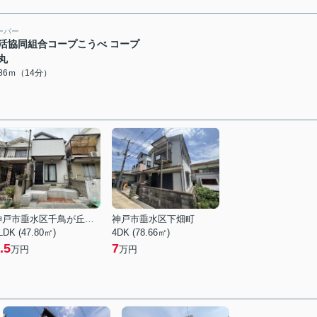
ーパー
活協同組合コープこうべ コープ
丸
086ｍ（14分）
神戸市垂水区千鳥が丘３丁目
神戸市垂水区下畑町
LDK (47.80㎡)
4DK (78.66㎡)
.5
7
万円
万円