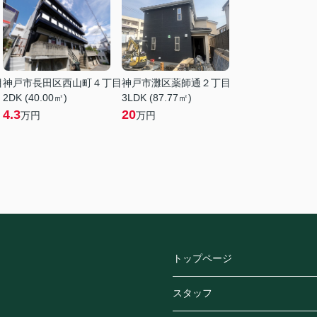
目
神戸市長田区西山町４丁目
神戸市灘区薬師通２丁目
2DK (40.00㎡)
3LDK (87.77㎡)
4.3
20
万円
万円
トップページ
スタッフ