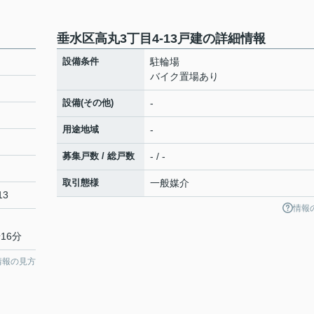
垂水区高丸3丁目4-13戸建の詳細情報
設備条件
駐輪場
バイク置場あり
設備(その他)
-
用途地域
-
募集戸数 / 総戸数
- / -
取引態様
一般媒介
13
情報
16分
情報の見方