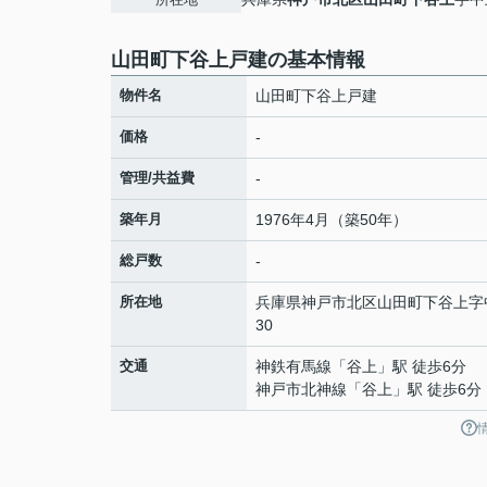
山田町下谷上戸建の基本情報
物件名
山田町下谷上戸建
価格
-
管理/共益費
-
築年月
1976年4月（築50年）
総戸数
-
所在地
兵庫県
神戸市北区
山田町下谷上
字
30
交通
神鉄有馬線
「
谷上
」駅 徒歩6分
神戸市北神線
「
谷上
」駅 徒歩6分