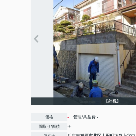
【外観】
-
管理/共益費
-
価格
-/-
間取り/面積
兵庫県
神戸市北区
山田町下谷上
字中
所在地