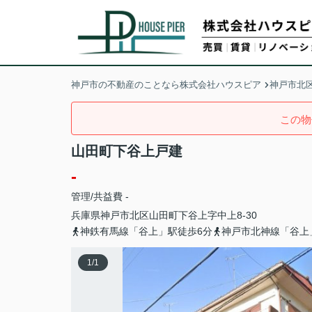
神戸市の不動産のことなら株式会社ハウスピア
神戸市北
この物
山田町下谷上戸建
-
管理/共益費 -
兵庫県
神戸市北区
山田町下谷上
字中上8-30
神鉄有馬線「谷上」駅徒歩6分
神戸市北神線「谷上
1
/
1