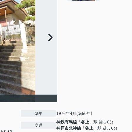
1976年4月(築50年)
築年
神鉄有馬線
「
谷上
」駅 徒歩6分
交通
神戸市北神線
「
谷上
」駅 徒歩6分
上8-30