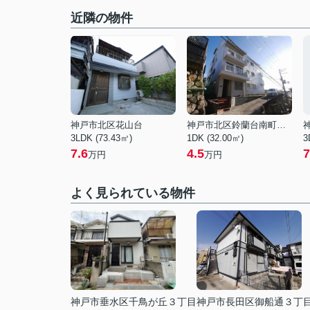
近隣の物件
神戸市北区花山台
神戸市北区鈴蘭台南町２丁目
3LDK (73.43㎡)
1DK (32.00㎡)
3
7.6
4.5
7
万円
万円
よく見られている物件
神戸市垂水区千鳥が丘３丁目
神戸市長田区御船通３丁