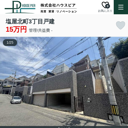
0
お気に入り
塩屋北町3丁目戸建
15万円
管理/共益費 -
1
/
25