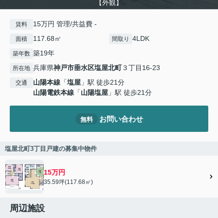
【外観】
15万円 管理/共益費 -
賃料
117.68㎡
4LDK
面積
間取り
築19年
築年数
兵庫県
神戸市垂水区
塩屋北町
３丁目16-23
所在地
山陽本線
「
塩屋
」駅 徒歩21分
交通
山陽電鉄本線
「
山陽塩屋
」駅 徒歩21分
お問い合わせ
無料
塩屋北町3丁目戸建の募集中物件
15万円
35.59坪(117.68㎡)
周辺施設