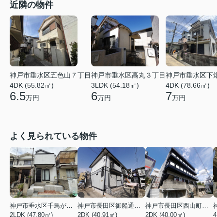
近隣の物件
神戸市垂水区五色山７丁目
神戸市垂水区高丸３丁目
神戸市垂水区下
4DK (55.82㎡)
3LDK (54.18㎡)
4DK (78.66㎡)
6.5
6
7
万円
万円
万円
よく見られている物件
神戸市垂水区千鳥が丘３丁目
神戸市長田区御船通３丁目
神戸市長田区西山町４丁目
2LDK (47.80㎡)
2DK (40.91㎡)
2DK (40.00㎡)
4