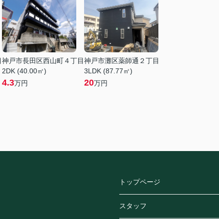
目
神戸市長田区西山町４丁目
神戸市灘区薬師通２丁目
2DK (40.00㎡)
3LDK (87.77㎡)
4.3
20
万円
万円
トップページ
スタッフ