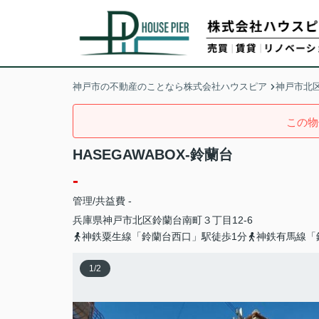
神戸市の不動産のことなら株式会社ハウスピア
神戸市北
この物
HASEGAWABOX-鈴蘭台
-
管理/共益費 -
兵庫県
神戸市北区
鈴蘭台南町
３丁目12-6
神鉄粟生線「鈴蘭台西口」駅徒歩1分
神鉄有馬線「
1
/
2