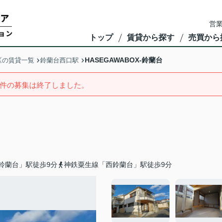
営業
トップ
賃貸から探す
売買から
HASEGAWABOX-鈴蘭台
区の賃貸一覧
鈴蘭台西口駅
件の募集は終了しました。
鈴蘭台」駅徒歩9分
神鉄粟生線「西鈴蘭台」駅徒歩9分