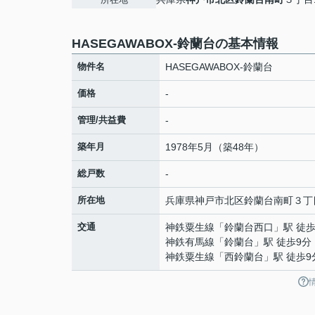
HASEGAWABOX-鈴蘭台の基本情報
物件名
HASEGAWABOX-鈴蘭台
価格
-
管理/共益費
-
築年月
1978年5月（築48年）
総戸数
-
所在地
兵庫県
神戸市北区
鈴蘭台南町
３丁目
交通
神鉄粟生線
「
鈴蘭台西口
」駅 徒歩
神鉄有馬線
「
鈴蘭台
」駅 徒歩9分
神鉄粟生線
「
西鈴蘭台
」駅 徒歩9