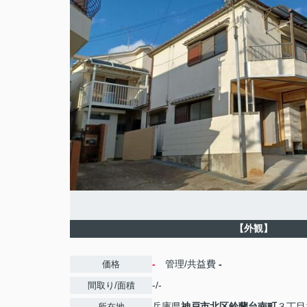
【外観】
-
管理/共益費
-
価格
-/-
間取り/面積
兵庫県
神戸市北区
鈴蘭台南町
３丁目1
所在地