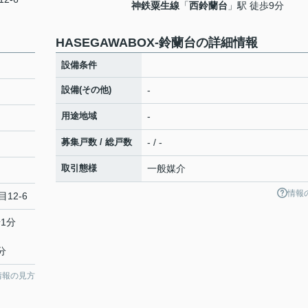
神鉄粟生線
「
西鈴蘭台
」駅 徒歩9分
HASEGAWABOX-鈴蘭台の詳細情報
設備条件
設備(その他)
-
用途地域
-
募集戸数 / 総戸数
- / -
取引態様
一般媒介
情報
12-6
1分
分
情報の見方