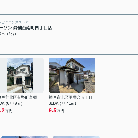
ンビニエンスストア
ーソン 鈴蘭台南町四丁目店
09ｍ（8分）
神戸市北区有野町唐櫃
神戸市北区甲栄台５丁目
DK (67.49㎡)
3LDK (77.41㎡)
.2
9.5
万円
万円