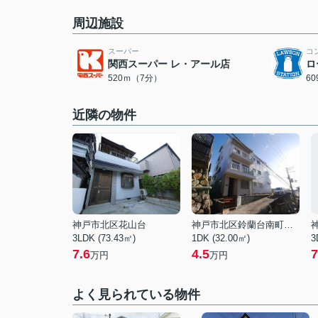
周辺施設
スーパー
コ
関西スーパー レ・アール店
ロ
520ｍ（7分）
6
近隣の物件
神戸市北区花山台
神戸市北区鈴蘭台南町２丁目
3LDK (73.43㎡)
1DK (32.00㎡)
3
7.6
4.5
7
万円
万円
よく見られている物件