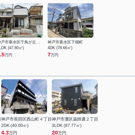
神戸市垂水区千鳥が丘３丁目
神戸市垂水区下畑町
LDK (47.80㎡)
4DK (78.66㎡)
.5
7
万円
万円
目
神戸市長田区西山町４丁目
神戸市灘区薬師通２丁目
2DK (40.00㎡)
3LDK (87.77㎡)
4.3
20
万円
万円