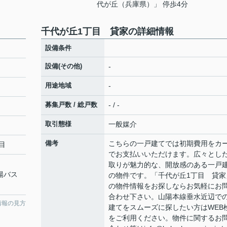
代が丘（兵庫県）」 停歩4分
千代が丘1丁目 貸家の詳細情報
設備条件
設備(その他)
-
用途地域
-
募集戸数 / 総戸数
- / -
取引態様
一般媒介
備考
こちらの一戸建てでは初期費用をカ
目
でお支払いいただけます。広々とし
取りが魅力的な、開放感のある一戸
山陽バス
の物件です。「千代が丘1丁目 貸家
の物件情報をお探しならお気軽にお
合わせ下さい。山陽本線垂水近辺で
情報の見方
建てをスムーズに探したい方はWEB
をご利用ください。物件に関するお