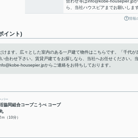
合わせ等はinfo@kobe-housepier.jpか
ら、当社ハウスピアまでお願いしま
情報
ポイント)
だけます。広々とした室内のある一戸建て物件はこちらです。「千代が
問い合わせ下さい。賃貸戸建てをお探しなら、当社へお任せください。
kobe-housepier.jpからご連絡をお待ちしております。
ーパー
活協同組合コープこうべ コープ
丸
42ｍ（10分）