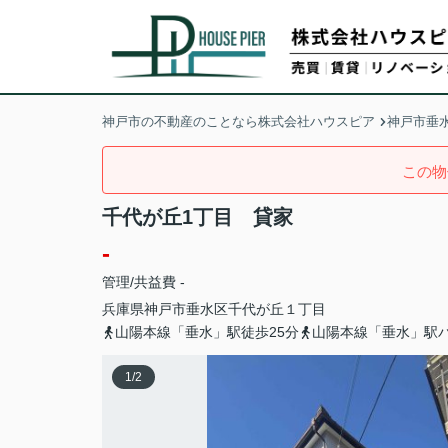
神戸市の不動産のことなら株式会社ハウスピア
神戸市垂
この物
千代が丘1丁目 貸家
-
管理/共益費 -
兵庫県
神戸市垂水区
千代が丘
１丁目
山陽本線「垂水」駅徒歩25分
山陽本線「垂水」駅バ
1
/
2