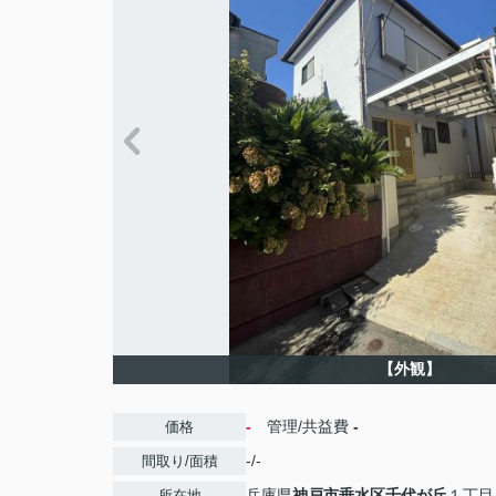
【外観】
-
管理/共益費
-
価格
-/-
間取り/面積
兵庫県
神戸市垂水区
千代が丘
１丁目
所在地