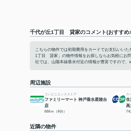
千代が丘1丁目 貸家のコメント(おすすめ
こちらの物件では初期費用をカードでお支払いいた
1丁目 貸家」の物件情報をお探しならお気軽にお
社では、山陽本線垂水付近の情報が豊富ですので、info@
周辺施設
コンビニエンスストア
ス
ファミリーマート 神戸垂水星陵台
生
店
高
666ｍ（9分）
7
近隣の物件