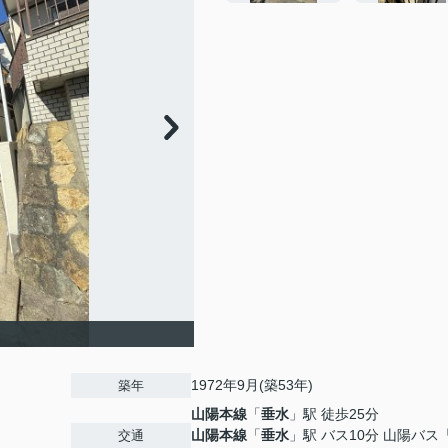
1972年9月(築53年)
築年
山陽本線
「
垂水
」駅 徒歩25分
山陽本線
「
垂水
」駅 バス10分 山陽バス
交通