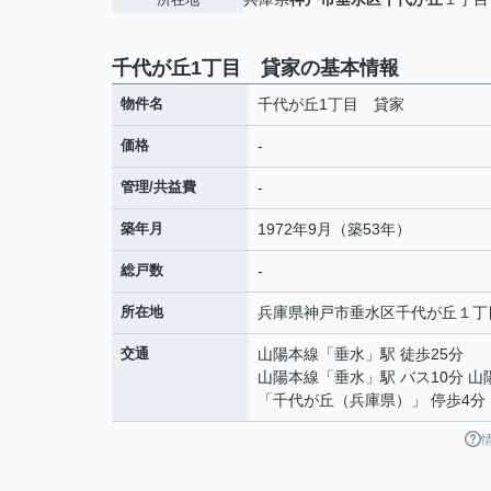
千代が丘1丁目 貸家の基本情報
物件名
千代が丘1丁目 貸家
価格
-
管理/共益費
-
築年月
1972年9月（築53年）
総戸数
-
所在地
兵庫県
神戸市垂水区
千代が丘
１丁
交通
山陽本線
「
垂水
」駅 徒歩25分
山陽本線
「
垂水
」駅 バス10分 
「千代が丘（兵庫県）」 停歩4分