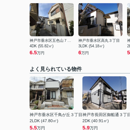
神戸市垂水区五色山７丁目
神戸市垂水区高丸３丁目
4DK (55.82㎡)
3LDK (54.18㎡)
2
6.5
6
5
万円
万円
よく見られている物件
神戸市垂水区千鳥が丘３丁目
神戸市長田区御船通３丁
2LDK (47.80㎡)
2DK (40.91㎡)
5.5
5.9
万円
万円