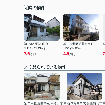
近隣の物件
神戸市北区花山台
神戸市北区鈴蘭台南町２丁目
3LDK (73.43㎡)
1DK (32.00㎡)
3
7.6
4.5
7
万円
万円
よく見られている物件
神戸市垂水区千鳥が丘３丁目
神戸市長田区御船通３丁