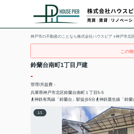
神戸市の不動産のことなら株式会社ハウスピア
神戸市北
この物
鈴蘭台南町1丁目戸建
-
管理/共益費 -
兵庫県
神戸市北区
鈴蘭台南町
１丁目5-5
神鉄有馬線「鈴蘭台」駅徒歩5分
神鉄粟生線「鈴蘭
1
/
1