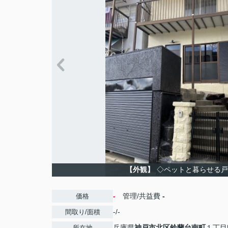
【外観】
◇ペットと暮らせる戸
-
管理/共益費
-
価格
-/-
間取り/面積
兵庫県
神戸市北区
鈴蘭台南町
１丁目5
所在地