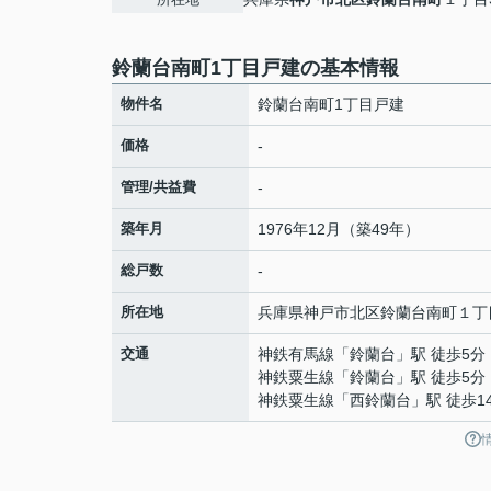
鈴蘭台南町1丁目戸建の基本情報
物件名
鈴蘭台南町1丁目戸建
価格
-
管理/共益費
-
築年月
1976年12月（築49年）
総戸数
-
所在地
兵庫県
神戸市北区
鈴蘭台南町
１丁
交通
神鉄有馬線
「
鈴蘭台
」駅 徒歩5分
神鉄粟生線
「
鈴蘭台
」駅 徒歩5分
神鉄粟生線
「
西鈴蘭台
」駅 徒歩1