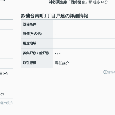
神鉄粟生線
「
西鈴蘭台
」駅 徒歩14分
鈴蘭台南町1丁目戸建の詳細情報
設備条件
設備(その他)
-
用途地域
-
募集戸数 / 総戸数
- / -
取引態様
専任媒介
情報
目5-5
4分
情報の見方