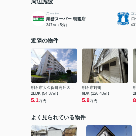
周辺施設
スーパー
コ
業務スーパー 朝霧店
ロ
347ｍ（5分）
4
近隣の物件
明石市大久保町高丘３丁目
明石市岬町
2LDK (54.37㎡)
9DK (126.40㎡)
2
5.1
5.8
8
万円
万円
よく見られている物件