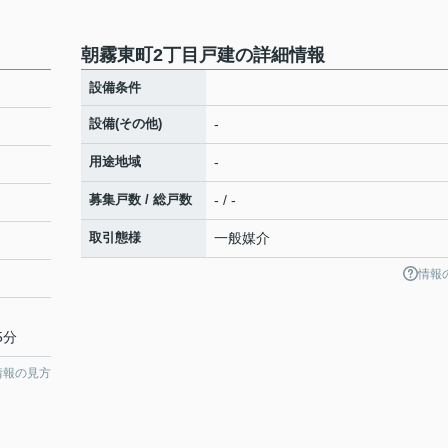
朝霧東町2丁目戸建の詳細情報
設備条件
設備(その他)
-
用途地域
-
募集戸数 / 総戸数
- / -
取引態様
一般媒介
情報
5分
情報の見方