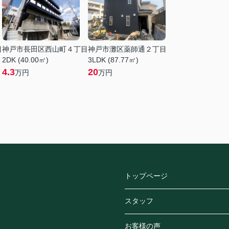
目
神戸市長田区西山町４丁目
神戸市灘区薬師通２丁目
2DK (40.00㎡)
3LDK (87.77㎡)
4.3
20
万円
万円
トップページ
スタッフ
お客様の声