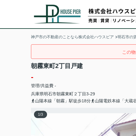
神戸市の不動産のことなら株式会社ハウスピア
明石市の
この物
朝霧東町2丁目戸建
-
管理/共益費 -
兵庫県
明石市
朝霧東町
２丁目3-29
山陽本線「朝霧」駅徒歩18分
山陽電鉄本線「大蔵谷
1
/
3