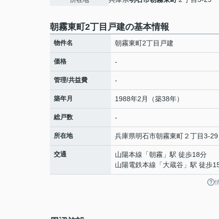
朝霧東町2丁目戸建の基本情報
物件名
朝霧東町2丁目戸建
価格
-
管理/共益費
-
築年月
1988年2月（築38年）
総戸数
-
所在地
兵庫県
明石市
朝霧東町
２丁目3-29
交通
山陽本線
「
朝霧
」駅 徒歩18分
山陽電鉄本線
「
大蔵谷
」駅 徒歩1