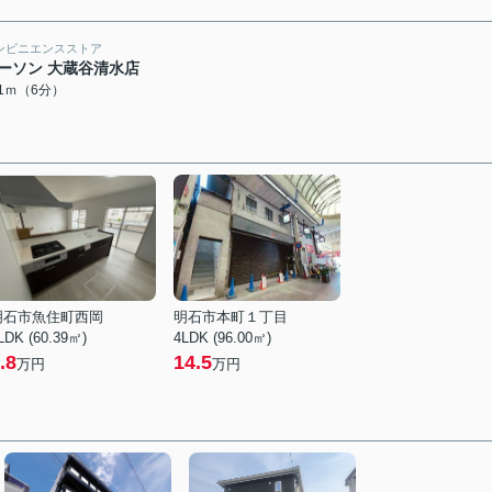
ンビニエンスストア
ーソン 大蔵谷清水店
31ｍ（6分）
明石市魚住町西岡
明石市本町１丁目
LDK (60.39㎡)
4LDK (96.00㎡)
.8
14.5
万円
万円