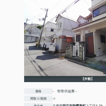
【外観】
-
管理/共益費
-
価格
-/-
間取り/面積
兵庫県
明石市
朝霧東町
２丁目3-29
所在地