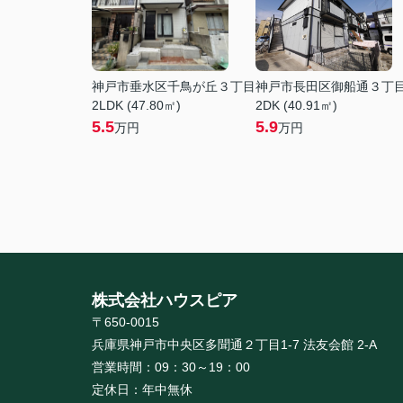
神戸市垂水区千鳥が丘３丁目
神戸市長田区御船通３丁
2LDK (47.80㎡)
2DK (40.91㎡)
5.5
5.9
万円
万円
株式会社ハウスピア
〒650-0015
兵庫県神戸市中央区多聞通２丁目1-7 法友会館 2-A
営業時間：
09：30～19：00
定休日：
年中無休