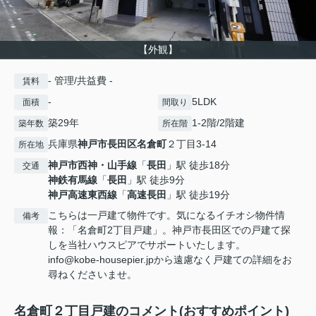
【外観】
- 管理/共益費 -
賃料
-
5LDK
面積
間取り
築29年
1-2階/2階建
築年数
所在階
兵庫県
神戸市長田区
名倉町
２丁目3-14
所在地
神戸市西神・山手線
「
長田
」駅 徒歩18分
交通
神鉄有馬線
「
長田
」駅 徒歩9分
神戸高速東西線
「
高速長田
」駅 徒歩19分
こちらは一戸建て物件です。気になるイチオシ物件情
備考
報：「名倉町2丁目戸建」。神戸市長田区での戸建て探
しを当社ハウスピアでサポートいたします。
info@kobe-housepier.jpから遠慮なく戸建ての詳細をお
尋ねくださいませ。
名倉町２丁目戸建のコメント(おすすめポイント)