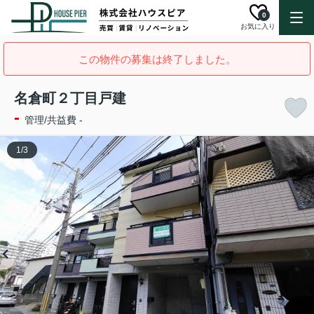
0
お気に入り
この物件の募集は終了しました。
名倉町２丁目戸建
-
管理/共益費 -
1
/
3