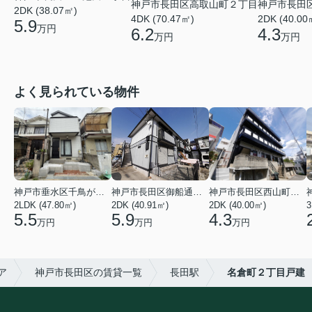
神戸市長田区高取山町２丁目
神戸市長田
2DK (38.07㎡)
4DK (70.47㎡)
2DK (40.00
5.9
万円
6.2
4.3
万円
万円
よく見られている物件
神戸市垂水区千鳥が丘３丁目
神戸市長田区御船通３丁目
神戸市長田区西山町４丁目
2LDK (47.80㎡)
2DK (40.91㎡)
2DK (40.00㎡)
3
5.5
5.9
4.3
万円
万円
万円
ア
神戸市長田区の賃貸一覧
長田駅
名倉町２丁目戸建