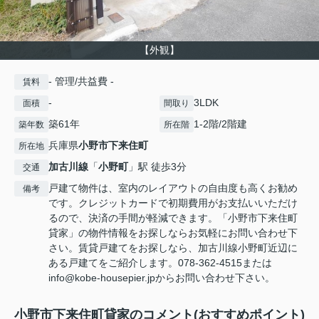
【外観】
- 管理/共益費 -
賃料
-
3LDK
面積
間取り
築61年
1-2階/2階建
築年数
所在階
兵庫県
小野市
下来住町
所在地
加古川線
「
小野町
」駅 徒歩3分
交通
戸建て物件は、室内のレイアウトの自由度も高くお勧め
備考
です。クレジットカードで初期費用がお支払いいただけ
るので、決済の手間が軽減できます。「小野市下来住町
貸家」の物件情報をお探しならお気軽にお問い合わせ下
さい。賃貸戸建てをお探しなら、加古川線小野町近辺に
ある戸建てをご紹介します。078-362-4515または
info@kobe-housepier.jpからお問い合わせ下さい。
小野市下来住町貸家のコメント(おすすめポイント)