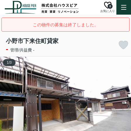
0
お気に入り
この物件の募集は終了しました。
小野市下来住町貸家
-
管理/共益費 -
1
/
3