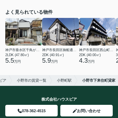
よく見られている物件
神戸市垂水区千鳥が丘３丁目
神戸市長田区御船通３丁目
神戸市長田区西山町４丁目
2LDK (47.80㎡)
2DK (40.91㎡)
2DK (40.00㎡)
3
5.5
5.9
4.3
万円
万円
万円
ピア
小野市の賃貸一覧
小野町駅
小野市下来住町貸家
株式会社ハウスピア
078-362-4515
お問い合わせ