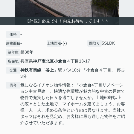
【外観】必見です！内見お待ちしてます＾＾
-
価格
-
-(-)
5SLDK
建物面積
土地面積
間取り
築38年
築年数
兵庫県
神戸市北区
小倉台
４丁目13-17
所在地
神鉄有馬線
「
谷上
」駅 バス10分 「小倉台４丁目」 停歩
交通
3分
気になるイチオシ物件情報：「小倉台4丁目リノベーシ
備考
ョン中古戸建」。快適な住環境が魅力的な中古の戸建て
物件で充実した日々を過ごしませんか。土地60坪以上
の広々とした土地で、マイホームを建てましょう。お客
様一人一人、求める条件というのは異なります。当社ス
タッフはそれを見定め、お客様に最も適した物件をご紹
介させていただきます。