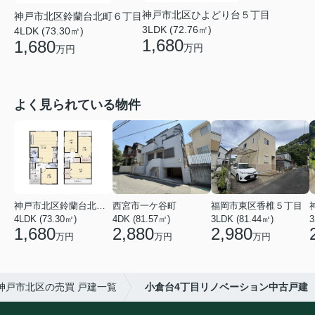
神戸市北区ひよどり台５丁目
神戸市北区鈴蘭台北町６丁目
3LDK (72.76㎡)
4LDK (73.30㎡)
1,680
1,680
万円
万円
よく見られている物件
神戸市北区鈴蘭台北町６丁目
西宮市一ケ谷町
福岡市東区香椎５丁目
4LDK (73.30㎡)
4DK (81.57㎡)
3LDK (81.44㎡)
3
1,680
2,880
2,980
万円
万円
万円
神戸市北区の売買 戸建一覧
小倉台4丁目リノベーション中古戸建